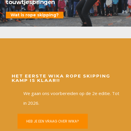
touwtjespringen
Wat is rope skipping?
Lees hier meer over het project
HET EERSTE WIKA ROPE SKIPPING
KAMP IS KLAAR!!
We gaan ons voorbereiden op de 2e editie. Tot
in 2026.
HEB JE EEN VRAAG OVER WIKA?