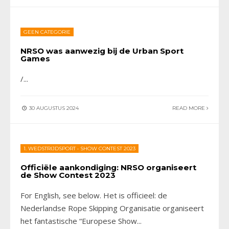
GEEN CATEGORIE
NRSO was aanwezig bij de Urban Sport
Games
/
...
30 AUGUSTUS 2024
READ MORE
1. WEDSTRIJDSPORT
•
SHOW CONTEST 2023
Officiële aankondiging: NRSO organiseert
de Show Contest 2023
For English, see below. Het is officieel: de
Nederlandse Rope Skipping Organisatie organiseert
het fantastische “Europese Show
...