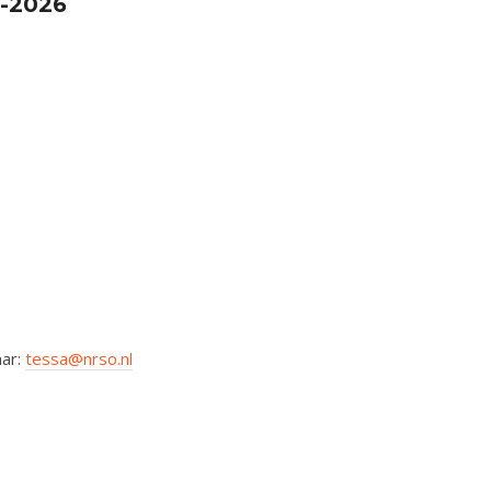
5-2026
aar:
tessa@nrso.nl