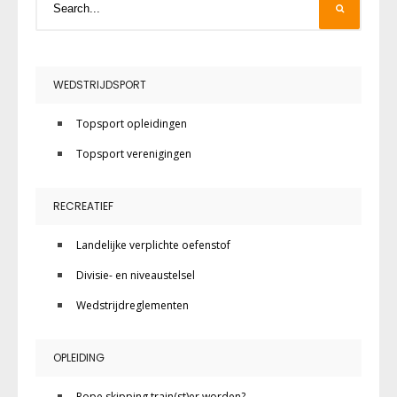
WEDSTRIJDSPORT
Topsport opleidingen
Topsport verenigingen
RECREATIEF
Landelijke verplichte oefenstof
Divisie- en niveaustelsel
Wedstrijdreglementen
OPLEIDING
Rope skipping train(st)er worden?